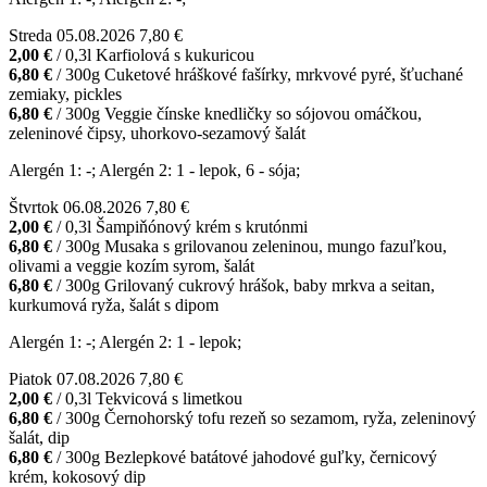
Streda
05.08.2026
7,80 €
2,00 €
/ 0,3l
Karfiolová s kukuricou
6,80 €
/ 300g
Cuketové hráškové fašírky, mrkvové pyré, šťuchané
zemiaky, pickles
6,80 €
/ 300g
Veggie čínske knedličky so sójovou omáčkou,
zeleninové čipsy, uhorkovo-sezamový šalát
Alergén 1: -; Alergén 2: 1 - lepok, 6 - sója;
Štvrtok
06.08.2026
7,80 €
2,00 €
/ 0,3l
Šampiňónový krém s krutónmi
6,80 €
/ 300g
Musaka s grilovanou zeleninou, mungo fazuľkou,
olivami a veggie kozím syrom, šalát
6,80 €
/ 300g
Grilovaný cukrový hrášok, baby mrkva a seitan,
kurkumová ryža, šalát s dipom
Alergén 1: -; Alergén 2: 1 - lepok;
Piatok
07.08.2026
7,80 €
2,00 €
/ 0,3l
Tekvicová s limetkou
6,80 €
/ 300g
Černohorský tofu rezeň so sezamom, ryža, zeleninový
šalát, dip
6,80 €
/ 300g
Bezlepkové batátové jahodové guľky, černicový
krém, kokosový dip