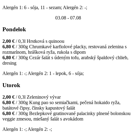
Alergén 1: 6 - sója, 11 - sezam; Alergén 2: -;
03.08
- 07.08
Pondelok
2,00 €
/ 0,3l
Hrstková s quinoou
6,80 €
/ 300g
Chrumkavé karfiolové placky, restovaná zelenina s
rozmarínom, hrášková ryža, rukola s dipom
6,80 €
/ 300g
Cezár šalát s údeným tofu, arabský špaldový chlieb,
dresing
Alergén 1: -; Alergén 2: 1 - lepok, 6 - sója;
Utorok
2,00 €
/ 0,3l
Zeleninový vývar
6,80 €
/ 300g
Kung pao so semiačkami, pečená hokaido ryža,
batátové čipsy, čínsky kapustový šalát
6,80 €
/ 300g
Bezlepkové gratinované palacinky plnené bolonskou
veggie zmesou, miešaný šalát s avokádom
Alergén 1: -; Alergén 2: -;