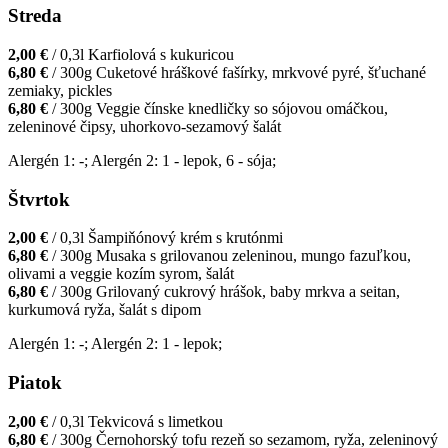
Streda
2,00 €
/ 0,3l
Karfiolová s kukuricou
6,80 €
/ 300g
Cuketové hráškové fašírky, mrkvové pyré, šťuchané
zemiaky, pickles
6,80 €
/ 300g
Veggie čínske knedličky so sójovou omáčkou,
zeleninové čipsy, uhorkovo-sezamový šalát
Alergén 1: -; Alergén 2: 1 - lepok, 6 - sója;
Štvrtok
2,00 €
/ 0,3l
Šampiňónový krém s krutónmi
6,80 €
/ 300g
Musaka s grilovanou zeleninou, mungo fazuľkou,
olivami a veggie kozím syrom, šalát
6,80 €
/ 300g
Grilovaný cukrový hrášok, baby mrkva a seitan,
kurkumová ryža, šalát s dipom
Alergén 1: -; Alergén 2: 1 - lepok;
Piatok
2,00 €
/ 0,3l
Tekvicová s limetkou
6,80 €
/ 300g
Černohorský tofu rezeň so sezamom, ryža, zeleninový