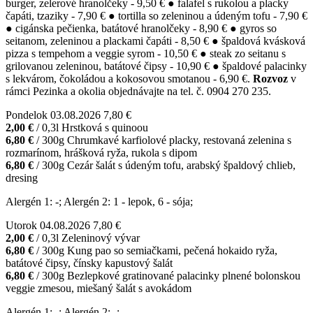
burger, zelerové hranolčeky - 9,50 € ● falafel s rukolou a placky
čapáti, tzaziky - 7,90 € ● tortilla so zeleninou a údeným tofu - 7,90 €
● cigánska pečienka, batátové hranolčeky - 8,90 € ● gyros so
seitanom, zeleninou a plackami čapáti - 8,50 € ● špaldová kvásková
pizza s tempehom a veggie syrom - 10,50 € ● steak zo seitanu s
grilovanou zeleninou, batátové čipsy - 10,90 € ● špaldové palacinky
s lekvárom, čokoládou a kokosovou smotanou - 6,90 €.
Rozvoz
v
rámci Pezinka a okolia objednávajte na tel. č. 0904 270 235.
Pondelok
03.08.2026
7,80 €
2,00 €
/ 0,3l
Hrstková s quinoou
6,80 €
/ 300g
Chrumkavé karfiolové placky, restovaná zelenina s
rozmarínom, hrášková ryža, rukola s dipom
6,80 €
/ 300g
Cezár šalát s údeným tofu, arabský špaldový chlieb,
dresing
Alergén 1: -; Alergén 2: 1 - lepok, 6 - sója;
Utorok
04.08.2026
7,80 €
2,00 €
/ 0,3l
Zeleninový vývar
6,80 €
/ 300g
Kung pao so semiačkami, pečená hokaido ryža,
batátové čipsy, čínsky kapustový šalát
6,80 €
/ 300g
Bezlepkové gratinované palacinky plnené bolonskou
veggie zmesou, miešaný šalát s avokádom
Alergén 1: -; Alergén 2: -;