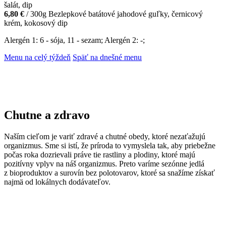
šalát, dip
6,80 €
/ 300g
Bezlepkové batátové jahodové guľky, černicový
krém, kokosový dip
Alergén 1: 6 - sója, 11 - sezam; Alergén 2: -;
Menu na celý týždeň
Späť na dnešné menu
Chutne a zdravo
Naším cieľom je variť zdravé a chutné obedy, ktoré nezaťažujú
organizmus. Sme si istí, že príroda to vymyslela tak, aby priebežne
počas roka dozrievali práve tie rastliny a plodiny, ktoré majú
pozitívny vplyv na náš organizmus. Preto varíme sezónne jedlá
z bioproduktov a surovín bez polotovarov, ktoré sa snažíme získať
najmä od lokálnych dodávateľov.