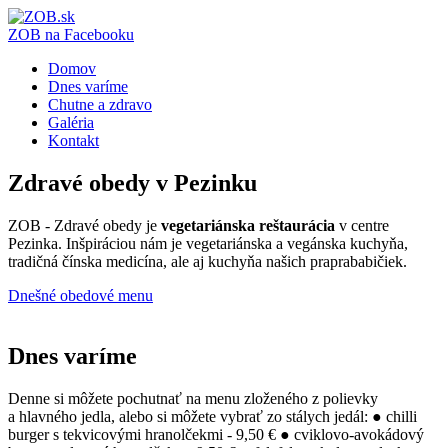
ZOB na Facebooku
Domov
Dnes varíme
Chutne a zdravo
Galéria
Kontakt
Zdravé obedy v
Pezinku
ZOB - Zdravé obedy je
vegetariánska reštaurácia
v centre
Pezinka. Inšpiráciou nám je vegetariánska a vegánska kuchyňa,
tradičná čínska medicína, ale aj kuchyňa našich praprababičiek.
Dnešné obedové menu
Dnes varíme
Denne si môžete pochutnať na menu zloženého z polievky
a hlavného jedla, alebo si môžete vybrať zo stálych jedál: ● chilli
burger s tekvicovými hranolčekmi - 9,50 € ● cviklovo-avokádový